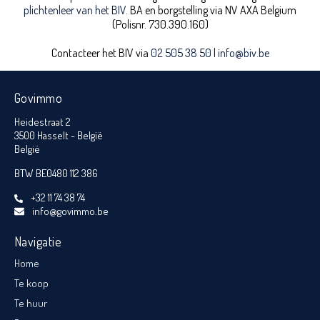
plichtenleer van het BIV.
BA en borgstelling via NV AXA Belgium
(Polisnr. 730.390.160)
Contacteer het BIV via
02 505 38 50
|
info@biv.be
Govimmo
Heidestraat 2
3500 Hasselt - België
België
BTW BE0480 112 386
+32 11 74 38 74
info@govimmo.be
Navigatie
Home
Te koop
Te huur