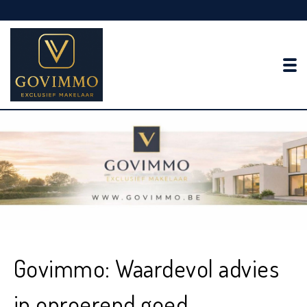
To
Govimmo: Waardevol advies
in onroerend goed