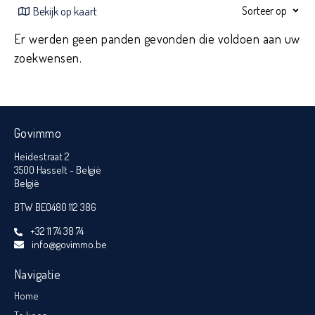
Sorteer op
Bekijk op kaart
Er werden geen panden gevonden die voldoen aan uw
zoekwensen.
Govimmo
Heidestraat 2
3500 Hasselt - België
België
BTW BE0480 112 386
+32 11 74 38 74
info@govimmo.be
Navigatie
Home