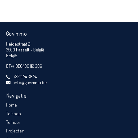
Govimmo
Heidestraat 2
3500 Hasselt - België
België
BTW BE0480 112 386
+32 11 74 38 74
info@govimmo.be
Navigatie
Home
Te koop
Te huur
Projecten