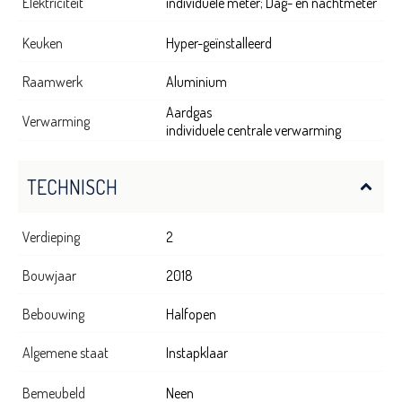
Elektriciteit
individuele meter; Dag- en nachtmeter
Keuken
Hyper-geïnstalleerd
Raamwerk
Aluminium
Aardgas
Verwarming
individuele centrale verwarming
TECHNISCH
Verdieping
2
Bouwjaar
2018
Bebouwing
Halfopen
Algemene staat
Instapklaar
Bemeubeld
Neen