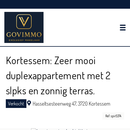
To
Kortessem: Zeer mooi
duplexappartement met 2
slpks en zonnig terras.
Hasseltsesteenweg 47,
3720 Kortessem
Verkocht
Ref: spir5374