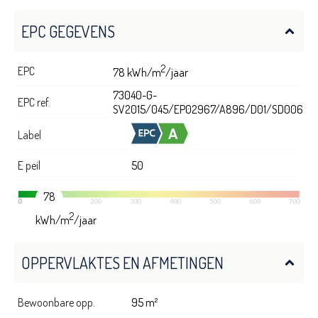
EPC GEGEVENS
2
EPC
78 kWh/m
/jaar
73040-G-
EPC ref.
SV2015/045/EP02967/A896/D01/SD006
Label
E peil
50
78
2
kWh/m
/jaar
OPPERVLAKTES EN AFMETINGEN
Bewoonbare opp.
95 m²