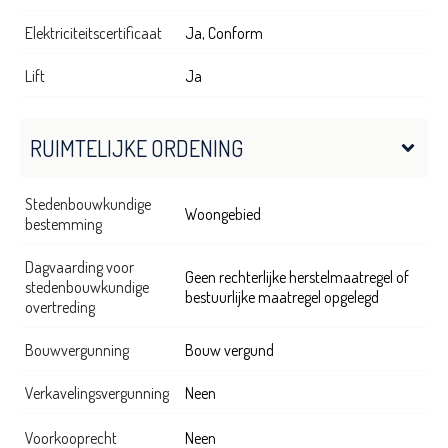
Elektriciteitscertificaat
Ja, Conform
Lift
Ja
RUIMTELIJKE ORDENING
Stedenbouwkundige
Woongebied
bestemming
Dagvaarding voor
Geen rechterlijke herstelmaatregel of
stedenbouwkundige
bestuurlijke maatregel opgelegd
overtreding
Bouwvergunning
Bouw vergund
Verkavelingsvergunning
Neen
Voorkooprecht
Neen