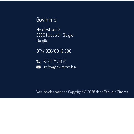
Govimmo
Heidestraat 2
3500 Hasselt - België
België
BTW BE0480 112 386
+32 11 74 38 74
info@govimmo.be
Web development en Copyright © 2026 door
Zabun
/
Zimmo