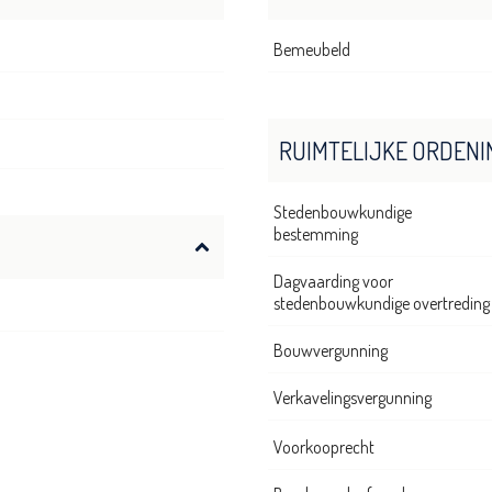
Bemeubeld
RUIMTELIJKE ORDENI
Stedenbouwkundige
bestemming
Dagvaarding voor
stedenbouwkundige overtreding
Bouwvergunning
Verkavelingsvergunning
Voorkooprecht