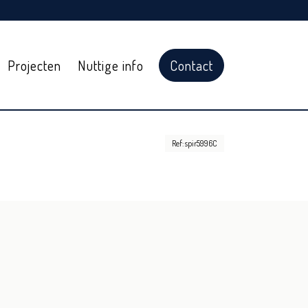
Projecten
Nuttige info
Contact
Ref: spir5996C