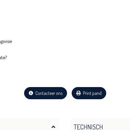
gsvisie
tie?
Contacteer ons
Print pand
TECHNISCH