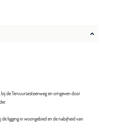
ak bij de Tervuursesteenweg en omgeven door
der.
j de ligging in woongebied en de nabijheid van