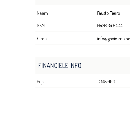
Naam
Fausto Fierro
GSM
0476 34 64 44
E-mail
info@govimmo.be
FINANCIËLE INFO
Prijs
€ 145.000