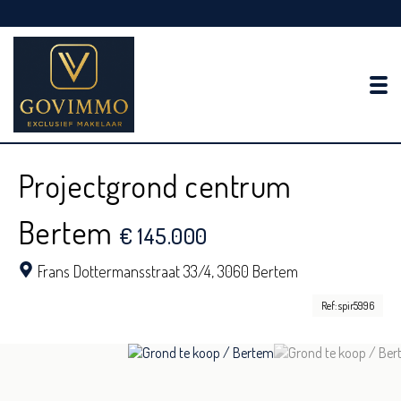
To
Projectgrond centrum
Bertem
€ 145.000
Frans Dottermansstraat 33/4,
3060 Bertem
Ref: spir5996