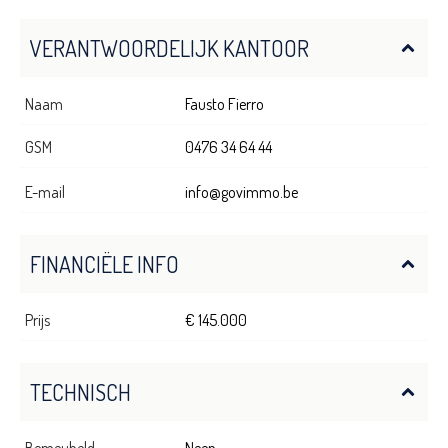
VERANTWOORDELIJK KANTOOR
Naam
Fausto Fierro
GSM
0476 34 64 44
E-mail
info@govimmo.be
FINANCIËLE INFO
Prijs
€ 145.000
TECHNISCH
Bemeubeld
Neen