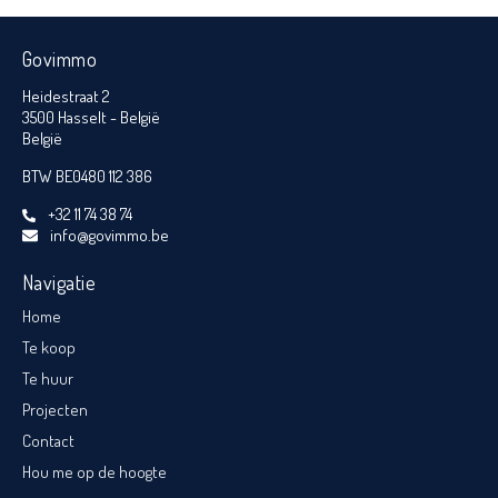
Govimmo
Heidestraat 2
3500 Hasselt - België
België
BTW BE0480 112 386
+32 11 74 38 74
info@govimmo.be
Navigatie
Home
Te koop
Te huur
Projecten
Contact
Hou me op de hoogte