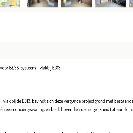
 voor BESS-systeem – vlakbij E313
l, vlak bij de E313, bevindt zich deze vergunde projectgrond met bestaand
n een conciërgewoning, en biedt bovendien de mogelijkheid tot aansluiti