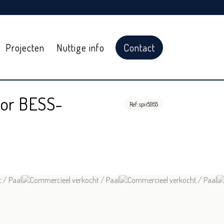
Projecten
Nuttige info
Contact
oor BESS-
Ref: spir5955