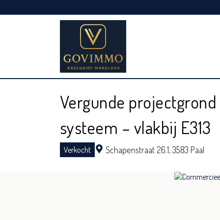
Vergunde projectgrond 
systeem – vlakbij E313
Schapenstraat 26.1,
3583 Paal
Verkocht