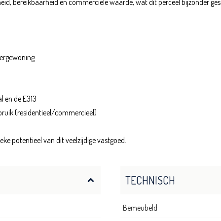
rheid, bereikbaarheid en commerciële waarde, wat dit perceel bijzonder 
iërgewoning
al en de E313
bruik (residentieel/commercieel)
e potentieel van dit veelzijdige vastgoed.
TECHNISCH
Bemeubeld