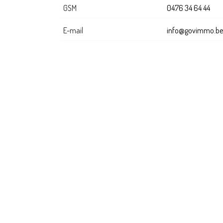
GSM
0476 34 64 44
E-mail
info@govimmo.be