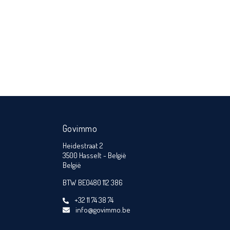
Govimmo
Heidestraat 2
3500 Hasselt - België
België
BTW BE0480 112 386
+32 11 74 38 74
info@govimmo.be