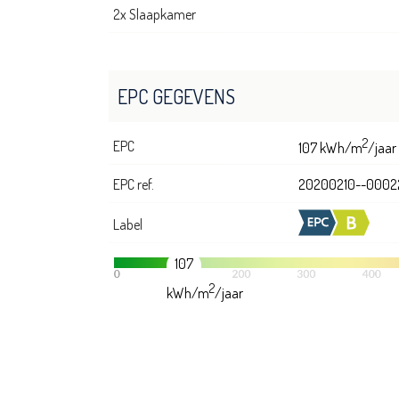
2x Slaapkamer
EPC GEGEVENS
2
EPC
107 kWh/m
/jaar
EPC ref.
20200210--0002
Label
107
2
kWh/m
/jaar