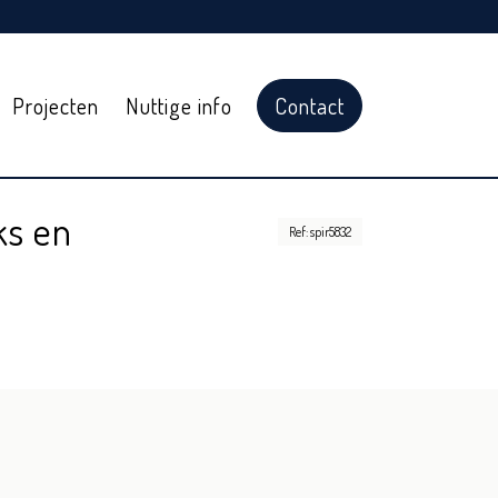
Projecten
Nuttige info
Contact
ks en
Ref: spir5832