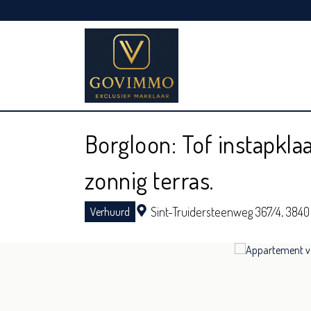
Borgloon: Tof instapkl
zonnig terras.
Sint-Truidersteenweg 367/4,
3840
Verhuurd