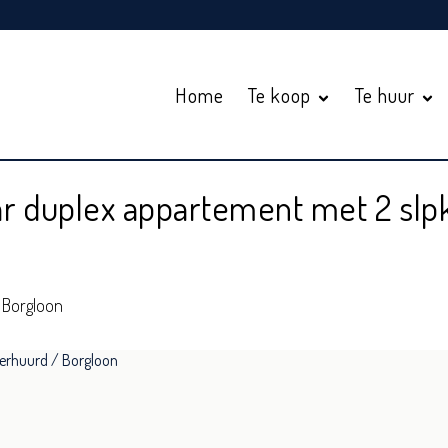
Home
Te koop
Te huur
aar duplex appartement met 2 slp
 Borgloon