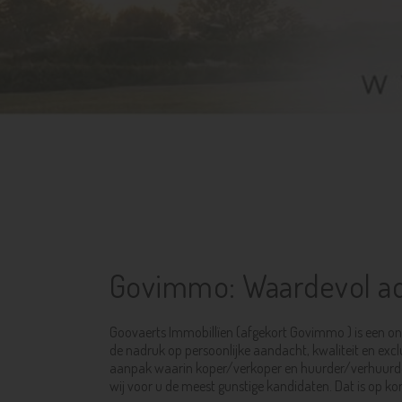
Govimmo: Waardevol ad
Goovaerts Immobillïen (afgekort Govimmo ) is een ona
de nadruk op persoonlijke aandacht, kwaliteit en exc
aanpak waarin koper/verkoper en huurder/verhuurder o
wij voor u de meest gunstige kandidaten. Dat is op ko