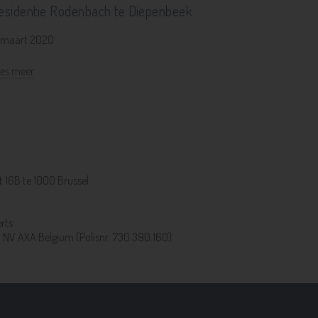
esidentie Rodenbach te Diepenbeek
 maart 2020
es meer
 16B te 1000 Brussel
rts
a NV AXA Belgium (Polisnr. 730.390.160)