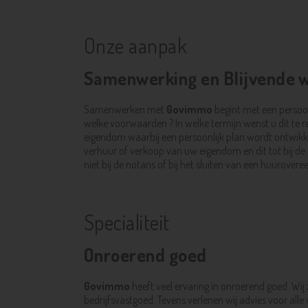
Onze aanpak
Samenwerking en Blijvende 
Samenwerken met
Govimmo
begint met een persoo
welke voorwaarden ? In welke termijn wenst u dit te r
eigendom waarbij een persoonlijk plan wordt ontwikkeld.
verhuur of verkoop van uw eigendom en dit tot bij de n
niet bij de notaris of bij het sluiten van een huurover
Specialiteit
Onroerend goed
Govimmo
heeft veel ervaring in onroerend goed. Wij
bedrijfsvastgoed. Tevens verlenen wij advies voor al