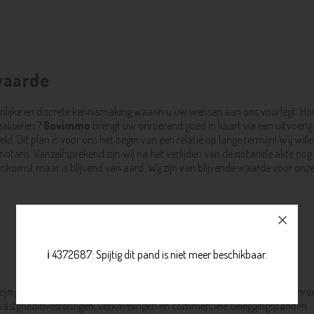
waarde
nlijke en discrete kennismaking waarin u uw wensen aan ons voorlegt. H
ealiseren ?
Govimmo
brengt uw onroerend goed in kaart via een uitvoerig
 Dit plan is voor ons het begin van een relatie op lange termijn! Wij willen
otaris. Vanzelfsprekend zijn wij na het verlijden van de notarïele akte nog
eenkomst maar is blijvend van aard. Wij zijn van blijvende waarde voor onze 
ℹ️ 4372687: Spijtig dit pand is niet meer beschikbaar.
 zijn gespecialiseerd in het bemiddelen bij het verhuur en verkoop van onr
le vastgoedinvesteringen, verkavelingen en commercïele beleggingspanden.