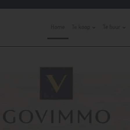
Home
Te koop
Te huur