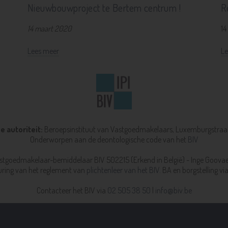
Nieuwbouwproject te Bertem centrum !
R
14 maart 2020
14
Lees meer
Le
 autoriteit:
Beroepsinstituut van Vastgoedmakelaars,
Luxemburgstraat
Onderworpen aan de deontologische code van het
BIV
stgoedmakelaar-bemiddelaar BIV 502215 (Erkend in België) - Inge Goovae
ring van het reglement van
plichtenleer van het BIV.
BA en borgstelling vi
Contacteer het BIV via
02 505 38 50
|
info@biv.be