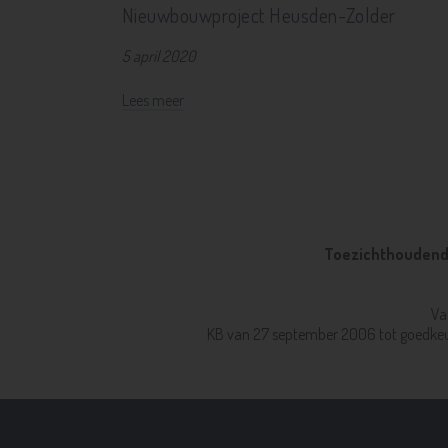
Nieuwbouwproject Heusden-Zolder
5 april 2020
Lees meer
Toezichthoudende
Va
KB van 27 september 2006 tot goedkeu