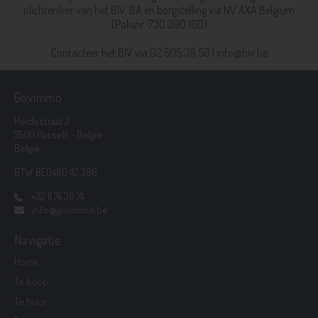
plichtenleer van het BIV.
BA en borgstelling via NV AXA Belgium
(Polisnr. 730.390.160)
Contacteer het BIV via
02 505 38 50
|
info@biv.be
Govimmo
Heidestraat 2
3500 Hasselt - België
België
BTW BE0480 112 386
+32 11 74 38 74
info@govimmo.be
Navigatie
Home
Te koop
Te huur