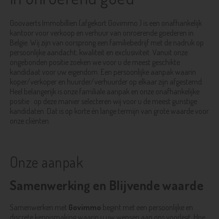
Goovaerts Immobillïen (afgekort Govimmo ) is een onafhankelijk
kantoor voor verkoop en verhuur van onroerende goederen in
Belgïe. Wij zijn van oorsprong een familiebedrijf met de nadruk op
persoonlijke aandacht, kwaliteit en exclusiviteit. Vanuit onze
ongebonden positie zoeken we voor u de meest geschikte
kandidaat voor uw eigendom. Een persoonlijke aanpak waarin
koper/verkoper en huurder/verhuurder op elkaar zijn afgestemd.
Heel belangerijk is onze familiale aanpak en onze onafhankelijke
positie : op deze manier selecteren wij voor u de meest gunstige
kandidaten. Dat is op korte én lange termijn van grote waarde voor
onze cliënten.
Onze aanpak
Samenwerking en Blijvende waarde
Samenwerken met
Govimmo
begint met een persoonlijke en
discrete kennismaking waarin u uw wensen aan ons voorlegt. Hoe