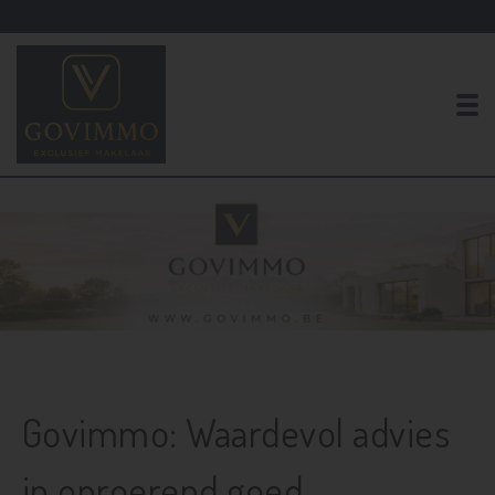
To
Govimmo: Waardevol advies
in onroerend goed