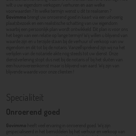
wilt u uw eigendom verkopen/verhuren en aan welke
voorwaarden ? In welke termijn wenst u dit te realiseren ?
Govimmo
brengt uw onroerend goed in kaart via een uitvoerig
plaatsbezoek en een realistische schatting van uw eigendom
waarbij een persoonlijk plan wordt ontwikkeld. Dit plan is voor ons
het begin van een relatie op lange termijn! Wij willen u blijvend van
waarde zijn en u terzijde staan bij de verhuur of verkoop van uw
eigendom en dit tot bij de notaris. Vanzelfsprekend zijn wij na het
verlijden van de notarïele akte nog steeds tot uw dienst. Onze
dienstverlening stopt dus niet bij de notaris of bij het sluiten van
een huurovereenkomst maar is blijvend van aard. Wij zijn van
blijvende waarde voor onze clienten !
Specialiteit
Onroerend goed
Govimmo
heeft veel ervaring in onroerend goed. Wij zijn
gespecialiseerd in het bemiddelen bij het verhuur en verkoop van